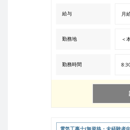
給与
月給
勤務地
＜
勤務時間
8:
電気工事士(無資格・未経験者向